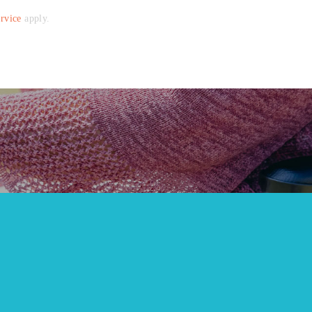
rvice
apply.