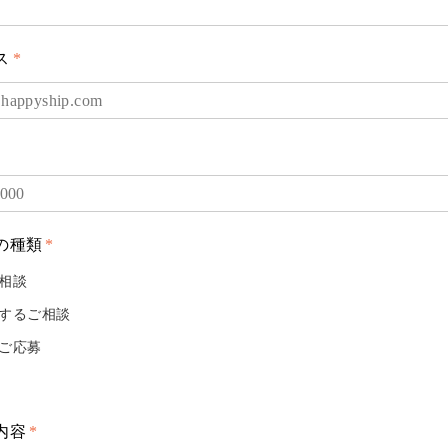
ス
*
の種類
*
相談
するご相談
ご応募
内容
*